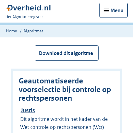
Menu
U
Het Algoritmeregister
bent
nu
Home
Algoritmes
hier:
Download dit algoritme
Geautomatiseerde
voorselectie bij controle op
rechtspersonen
Justis
Dit algoritme wordt in het kader van de
Wet controle op rechtspersonen (Wcr)