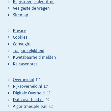
Registreer je algoritme
Veelgestelde vragen
Sitemap
Privacy
Cookies
Copyright
Toegankelijkheid
Kwetsbaarheid melden
Releasenotes
L
Overheid.nl
i
L
Rijksoverheid.nl
n
i
L
Digitale Overheid
k
n
i
L
Data.overheid.nl
n
k
n
i
L
Algoritmes.pleio.nl