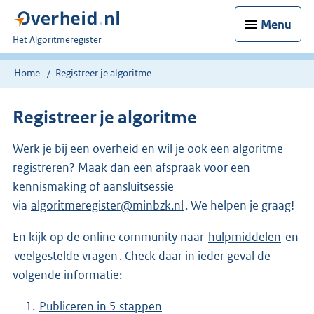
Menu
U
Het Algoritmeregister
bent
nu
Home
Registreer je algoritme
hier:
Registreer je algoritme
Werk je bij een overheid en wil je ook een algoritme
registreren? Maak dan een afspraak voor een
kennismaking of aansluitsessie
via
algoritmeregister@minbzk.nl
. We helpen je graag!
En kijk op de online community naar
hulpmiddelen
en
veelgestelde vragen
. Check daar in ieder geval de
volgende informatie:
Publiceren in 5 stappen