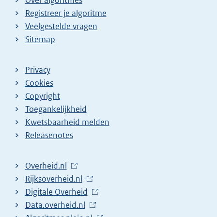
Registreer je algoritme
Veelgestelde vragen
Sitemap
Privacy
Cookies
Copyright
Toegankelijkheid
Kwetsbaarheid melden
Releasenotes
L
Overheid.nl
i
L
Rijksoverheid.nl
n
i
L
Digitale Overheid
k
n
i
L
Data.overheid.nl