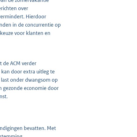
 van de zomervakantie
erichten over
vermindert. Hierdoor
nden in de concurrentie op
 keuze voor klanten en
at de ACM verder
an door extra uitleg te
n last onder dwangsom op
een gezonde economie door
mst.
kondigingen bevatten. Met
afstemming.