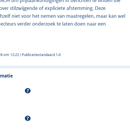
e ACM om prijsaankondigingen in berichten te vinden die
over stilzwijgende of expliciete afstemming. Deze
ichzelf niet voor het nemen van maatregelen, maar kan wel
pecteurs verder onderzoek te laten doen naar een
.
26 om 12:22 | Publicatiestandaard 1.0
rmatie