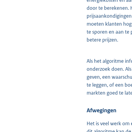
energiekosten en aa
door te berekenen. H
prijsaankondigingen
moeten klanten hoge
te sporen en aan te 
betere prijzen.
Als het algoritme in
onderzoek doen. Als
geven, een waarschu
te leggen, of een b
markten goed te lat
Afwegingen
Het is veel werk om 
dit algoritme kan de