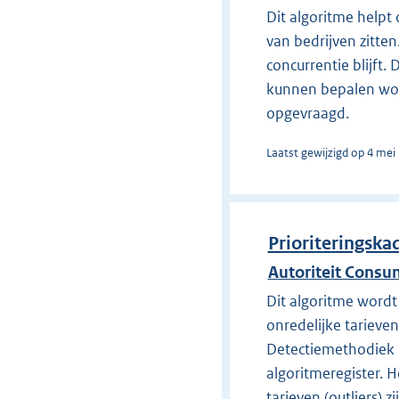
Dit algoritme helpt
van bedrijven zitten
concurrentie blijft.
kunnen bepalen wor
opgevraagd.
Laatst gewijzigd op 4 mei
Prioriteringska
Autoriteit Consu
Dit algoritme wordt
onredelijke tarieven
Detectiemethodiek O
algoritmeregister. 
tarieven (outliers)