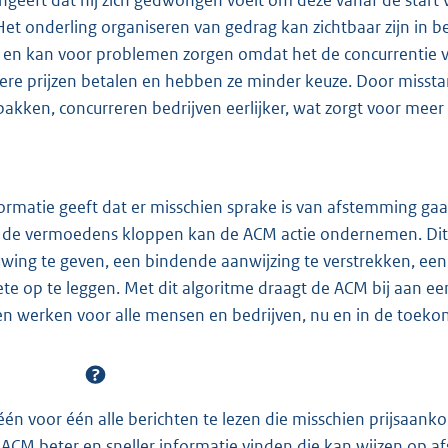
ngeeft dat hij zich gedwongen voelt om deze vanaf de start
et onderling organiseren van gedrag kan zichtbaar zijn in b
 en kan voor problemen zorgen omdat het de concurrentie 
re prijzen betalen en hebben ze minder keuze. Door missta
pakken, concurreren bedrijven eerlijker, wat zorgt voor meer
formatie geeft dat er misschien sprake is van afstemming ga
 de vermoedens kloppen kan de ACM actie ondernemen. Dit k
wing te geven, een bindende aanwijzing te verstrekken, ee
oete op te leggen. Met dit algoritme draagt de ACM bij aan 
en werken voor alle mensen en bedrijven, nu en in de toeko
één voor één alle berichten te lezen die misschien prijsaan
 ACM beter en sneller informatie vinden die kan wijzen op 