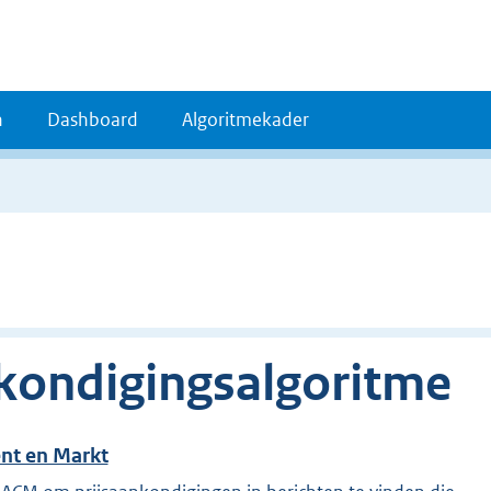
n
Dashboard
Algoritmekader
nkondigingsalgoritme
nt en Markt