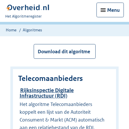
Menu
U
Het Algoritmeregister
bent
nu
Home
Algoritmes
hier:
Download dit algoritme
Telecomaanbieders
Rijksinspectie Digitale
Infrastructuur (RDI)
Het algoritme Telecomaanbieders
koppelt een lijst van de Autoriteit
Consument & Markt (ACM) automatisch
aan een relatiebestand van de RDI.