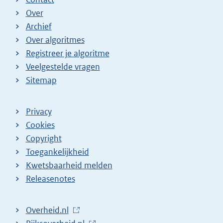
Over
Archief
Over algoritmes
Registreer je algoritme
Veelgestelde vragen
Sitemap
Privacy
Cookies
Copyright
Toegankelijkheid
Kwetsbaarheid melden
Releasenotes
L
Overheid.nl