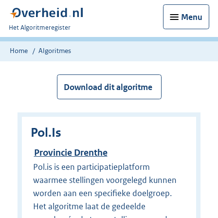
Menu
U
Het Algoritmeregister
bent
nu
Home
Algoritmes
hier:
Download dit algoritme
Pol.Is
Provincie Drenthe
Pol.is is een participatieplatform
waarmee stellingen voorgelegd kunnen
worden aan een specifieke doelgroep.
Het algoritme laat de gedeelde