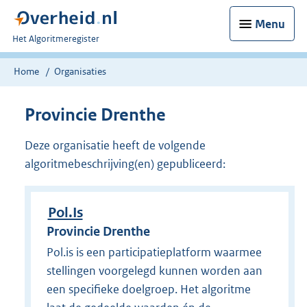
Menu
U
Het Algoritmeregister
bent
nu
Home
Organisaties
hier:
Provincie Drenthe
Deze organisatie heeft de volgende
algoritmebeschrijving(en) gepubliceerd:
Pol.Is
Provincie Drenthe
Pol.is is een participatieplatform waarmee
stellingen voorgelegd kunnen worden aan
een specifieke doelgroep. Het algoritme