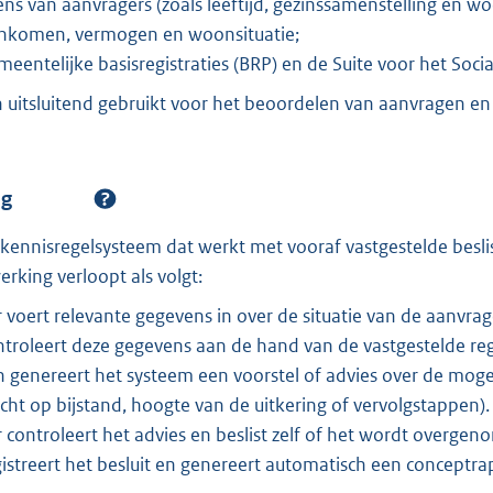
s van aanvragers (zoals leeftijd, gezinssamenstelling en wo
inkomen, vermogen en woonsituatie;
meentelijke basisregistraties (BRP) en de Suite voor het Soc
uitsluitend gebruikt voor het beoordelen van aanvragen e
ng
 kennisregelsysteem dat werkt met vooraf vastgestelde besl
erking verloopt als volgt:
oert relevante gegevens in over de situatie van de aanvrag
troleert deze gegevens aan de hand van de vastgestelde reg
n genereert het systeem een voorstel of advies over de moge
echt op bijstand, hoogte van de uitkering of vervolgstappen).
ontroleert het advies en beslist zelf of het wordt overgen
istreert het besluit en genereert automatisch een conceptra