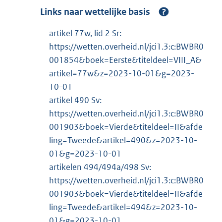
Links naar wettelijke basis
artikel 77w, lid 2 Sr:
https://wetten.overheid.nl/jci1.3:c:BWBR0
001854&boek=Eerste&titeldeel=VIII_A&
artikel=77w&z=2023-10-01&g=2023-
10-01
artikel 490 Sv:
https://wetten.overheid.nl/jci1.3:c:BWBR0
001903&boek=Vierde&titeldeel=II&afde
ling=Tweede&artikel=490&z=2023-10-
01&g=2023-10-01
artikelen 494/494a/498 Sv:
https://wetten.overheid.nl/jci1.3:c:BWBR0
001903&boek=Vierde&titeldeel=II&afde
ling=Tweede&artikel=494&z=2023-10-
01&g=2023-10-01