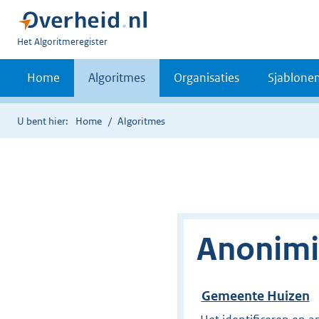
U
Het Algoritmeregister
bent
nu
Home
Algoritmes
Organisaties
Sjablone
hier:
U bent hier:
Home
Algoritmes
Anonimi
Gemeente Huizen