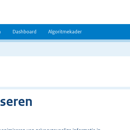
n
Dashboard
Algoritmekader
seren