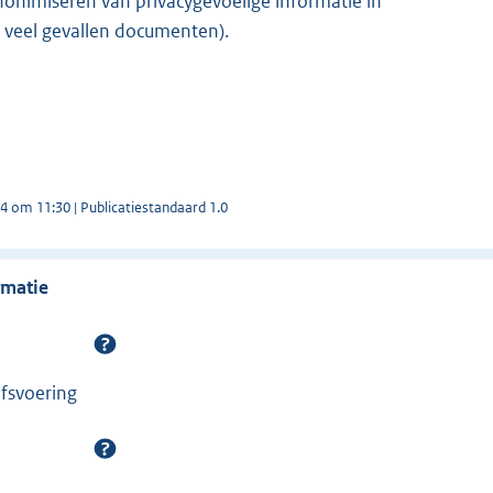
nonimiseren van privacygevoelige informatie in
n veel gevallen documenten).
24 om 11:30 | Publicatiestandaard 1.0
rmatie
jfsvoering