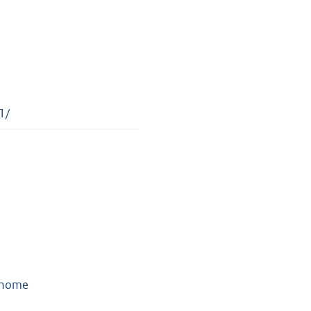
1/
l/home