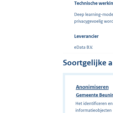
Technische werki
Deep learning-modell
privacygevoelig wor
Leverancier
eData B.V.
Soortgelijke 
Anonimiseren
Gemeente Beuni
Het identificeren e
informatieobjecten 