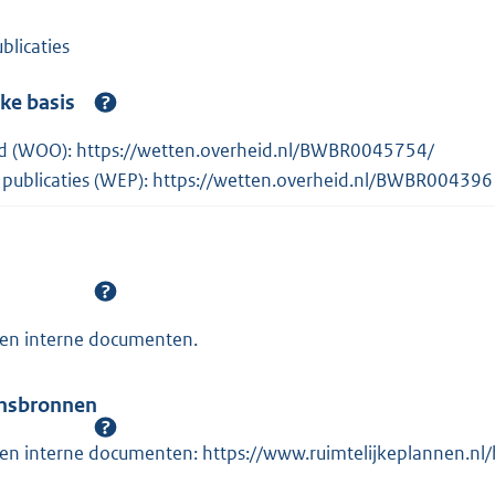
blicaties
jke basis
d (WOO): https://wetten.overheid.nl/BWBR0045754/
 publicaties (WEP): https://wetten.overheid.nl/BWBR004396
 en interne documenten.
ensbronnen
 en interne documenten: https://www.ruimtelijkeplannen.n