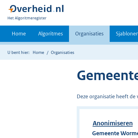
U
Het Algoritmeregister
bent
nu
Home
Algoritmes
Organisaties
Sjablone
hier:
U bent hier:
Home
Organisaties
Gemeent
Deze organisatie heeft de 
Anonimiseren
Gemeente Worme