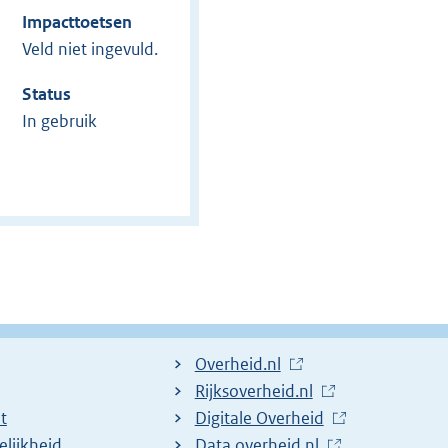
Impacttoetsen
Veld niet ingevuld.
Status
In gebruik
L
Overheid.nl
i
L
Rijksoverheid.nl
t
n
i
L
Digitale Overheid
lijkheid
k
n
i
L
Data.overheid.nl