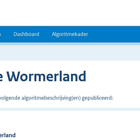
n
Dashboard
Algoritmekader
e Wormerland
volgende algoritmebeschrijving(en) gepubliceerd:
rland