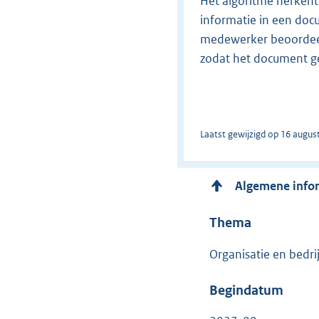
Het algoritme herkent
informatie in een doc
medewerker beoordeelt
zodat het document ges
Laatst gewijzigd op 16 augus
Algemene info
Thema
Organisatie en bedri
Begindatum