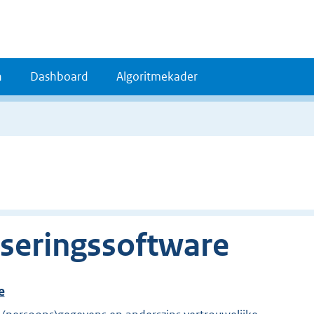
n
Dashboard
Algoritmekader
seringssoftware
e