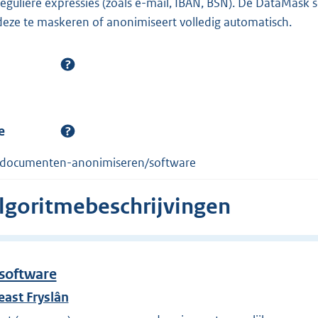
guliere expressies (zoals e-mail, IBAN, BSN). De DataMask 
deze te maskeren of anonimiseert volledig automatisch.
e
l/documenten-anonimiseren/software
algoritmebeschrijvingen
software
ast Fryslân