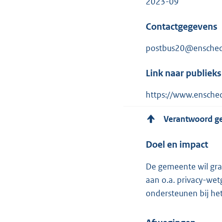
2023-09
Contactgegevens
postbus20@ensched
Link naar publiek
https://www.ensched
Verantwoord g
Doel en impact
De gemeente wil gra
aan o.a. privacy-we
ondersteunen bij he