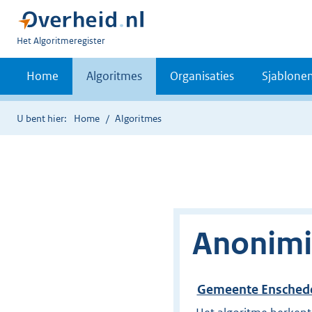
U
Het Algoritmeregister
bent
nu
Home
Algoritmes
Organisaties
Sjablone
hier:
U bent hier:
Home
Algoritmes
Anonimi
Gemeente Ensched