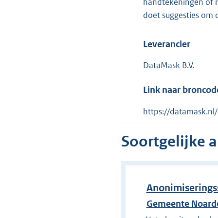
handtekeningen of re
doet suggesties om 
Leverancier
DataMask B.V.
Link naar broncod
https://datamask.n
Soortgelijke 
Anonimiserings
Gemeente Noarde