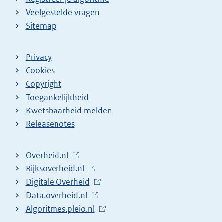
Veelgestelde vragen
Sitemap
Privacy
Cookies
Copyright
Toegankelijkheid
Kwetsbaarheid melden
Releasenotes
L
Overheid.nl
i
L
Rijksoverheid.nl
n
i
L
Digitale Overheid
k
n
i
L
Data.overheid.nl
n
k
n
i
L
Algoritmes.pleio.nl
a
n
k
n
i