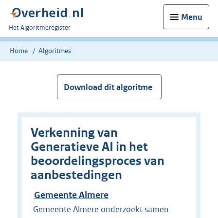
Menu
U
Het Algoritmeregister
bent
nu
Home
Algoritmes
hier:
Download dit algoritme
Verkenning van
Generatieve AI in het
beoordelingsproces van
aanbestedingen
Gemeente Almere
Gemeente Almere onderzoekt samen