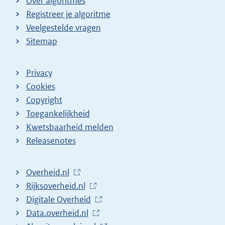
Over algoritmes
Registreer je algoritme
Veelgestelde vragen
Sitemap
Privacy
Cookies
Copyright
Toegankelijkheid
Kwetsbaarheid melden
Releasenotes
L
Overheid.nl
i
L
Rijksoverheid.nl
n
i
L
Digitale Overheid
k
n
i
L
Data.overheid.nl