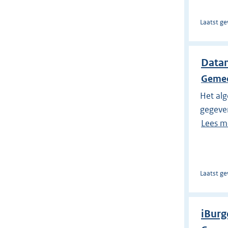
Laatst ge
Datam
Gemee
Het alg
gegeve
Lees m
Laatst ge
iBurg