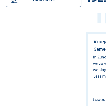
in
voor
Pagin
suggesties.
146
Druk
van
op
153
Enter
om
Vroeg
direct
Gemee
te
In Zun
zoeken.
we zo v
woning
Lees m
Laatst ge