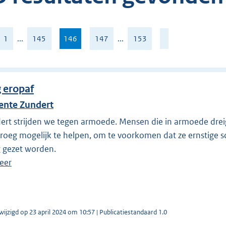
a
1
...
145
146
,
147
...
153
huidige
pagina
 eropaf
nte Zundert
dert strijden we tegen armoede. Mensen die in armoede dre
roeg mogelijk te helpen, om te voorkomen dat ze ernstige sc
 gezet worden.
eer
wijzigd op 23 april 2024 om 10:57 | Publicatiestandaard 1.0