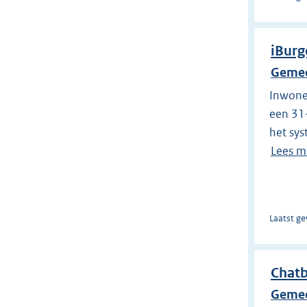
iBurg
Gemee
Inwone
een 31-
het sys
Lees m
Laatst ge
Chatb
Gemee