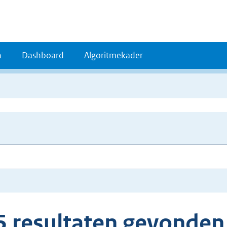
n
Dashboard
Algoritmekader
5 resultaten gevonden