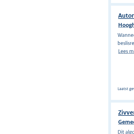
Autom
Hoogh
Wannee
beslisr
Lees m
Laatst ge
Zivve
Gemee
Dit alg