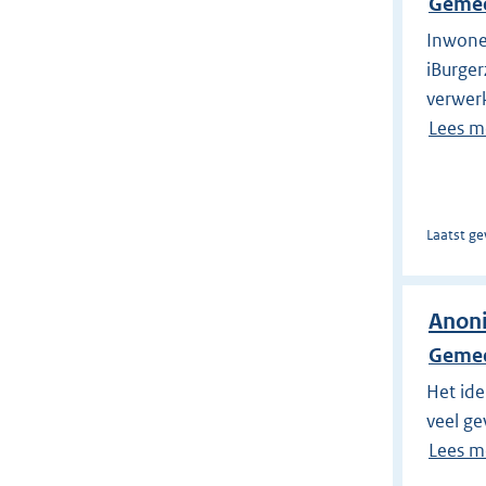
Gemee
Inwoner
iBurger
verwer
Lees m
Laatst ge
Anon
Gemee
Het ide
veel ge
Lees m