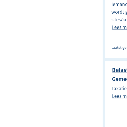
Iemand 
wordt g
sites/k
Lees m
Laatst ge
Belas
Gemee
Taxati
Lees m