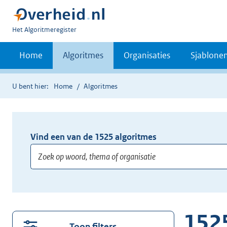
U
Het Algoritmeregister
bent
nu
Home
Algoritmes
Organisaties
Sjablone
hier:
U bent hier:
Home
Algoritmes
Vind een van de
1525
algoritmes
Voer
minimaal
3
152
tekens
Toon filters