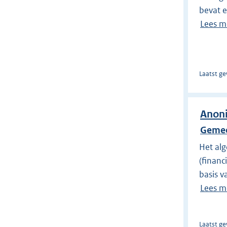
bevat e
Lees m
Laatst ge
Anoni
Gemee
Het al
(financ
basis 
Lees m
Laatst ge