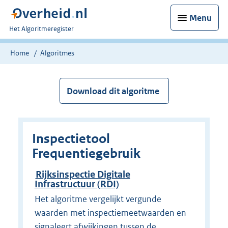
Menu
U
Het Algoritmeregister
bent
nu
Home
Algoritmes
hier:
Download dit algoritme
Inspectietool
Frequentiegebruik
Rijksinspectie Digitale
Infrastructuur (RDI)
Het algoritme vergelijkt vergunde
waarden met inspectiemeetwaarden en
signaleert afwijkingen tussen de