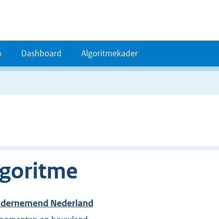
n
Dashboard
Algoritmekader
lgoritme
Ondernemend Nederland