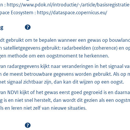
 : https://www.pdok.nl/introductie/-/article/basisregistrat
pace Ecosystem : https://dataspace.copernicus.eu/
ng
t gebruikt om te bepalen wanneer een gewas op bouwland 
satellietgegevens gebruikt: radarbeelden (coherence) en op
eigen methode om een oogstmoment te herkennen.
an radargegevens kijkt naar veranderingen in het signaal va
een de meest betrouwbare gegevens worden gebruikt. Als o
het signaal zichtbaar zijn, dan kan dit wijzen op een oogst.
an NDVI kijkt of het gewas eerst goed gegroeid is en daarna 
 is en niet snel herstelt, dan wordt dit gezien als een oo
s en leren niet zelf van nieuwe situaties.