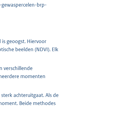
ie-gewaspercelen-brp-
is geoogst. Hiervoor
tische beelden (NDVI). Elk
n verschillende
p meerdere momenten
sterk achteruitgaat. Als de
gstmoment. Beide methodes