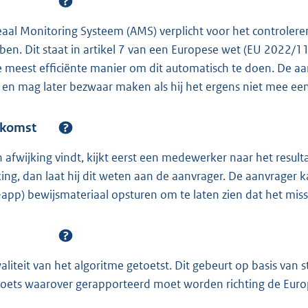
eaal Monitoring Systeem (AMS) verplicht voor het controlere
en. Dit staat in artikel 7 van een Europese wet (EU 2022/11
de meest efficiënte manier om dit automatisch te doen. De aa
en mag later bezwaar maken als hij het ergens niet mee eens
nkomst
n afwijking vindt, kijkt eerst een medewerker naar het resul
king, dan laat hij dit weten aan de aanvrager. De aanvrager k
app) bewijsmateriaal opsturen om te laten zien dat het miss
waliteit van het algoritme getoetst. Dit gebeurt op basis van
tstoets waarover gerapporteerd moet worden richting de Eur