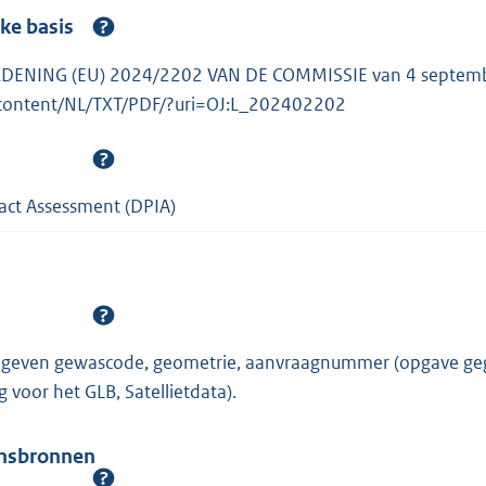
jke basis
NING (EU) 2024/2202 VAN DE COMMISSIE van 4 september
l-content/NL/TXT/PDF/?uri=OJ:L_202402202
act Assessment (DPIA)
egeven gewascode, geometrie, aanvraagnummer (opgave gege
 voor het GLB, Satellietdata).
ensbronnen