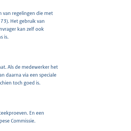
n van regelingen die met
73). Het gebruik van
nvrager kan zelf ook
 is.
taat. Als de medewerker het
an daarna via een speciale
chien toch goed is.
 steekproeven. En een
opese Commissie.