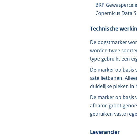
BRP Gewaspercelen
Copernicus Data S
Technische werki
De oogstmarker word
worden twee soorten 
type gebruikt een 
De marker op basis v
satellietbanen. All
duidelijke pieken in 
De marker op basis v
afname groot genoeg
gebruiken vaste regel
Leverancier