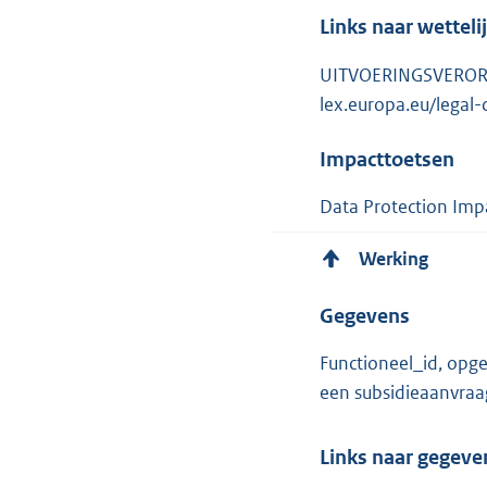
Links naar wetteli
UITVOERINGSVERORDE
lex.europa.eu/lega
Impacttoetsen
Data Protection Imp
Werking
Gegevens
Functioneel_id, opg
een subsidieaanvraag
Links naar gegev