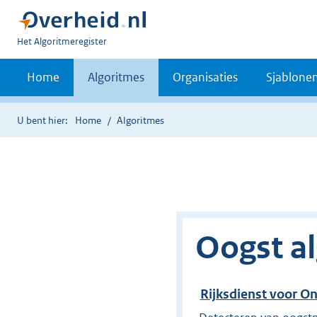
U
Het Algoritmeregister
bent
nu
Home
Algoritmes
Organisaties
Sjablone
hier:
U bent hier:
Home
Algoritmes
Oogst a
Rijksdienst voor 