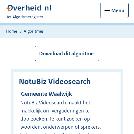
Menu
U
Het Algoritmeregister
bent
nu
Home
Algoritmes
hier:
Download dit algoritme
NotuBiz Videosearch
Gemeente Waalwijk
NotuBiz Videosearch maakt het
makkelijk om vergaderingen te
doorzoeken. Je kunt zoeken op
woorden, onderwerpen of sprekers.