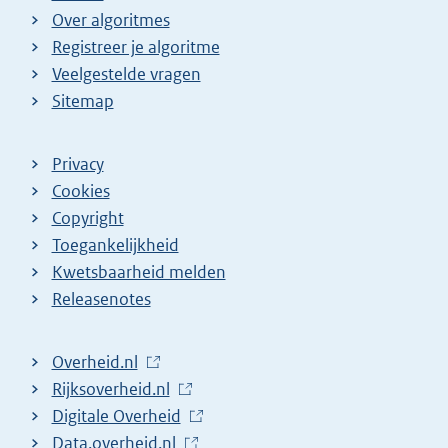
Over algoritmes
Registreer je algoritme
Veelgestelde vragen
Sitemap
Privacy
Cookies
Copyright
Toegankelijkheid
Kwetsbaarheid melden
Releasenotes
L
Overheid.nl
i
L
Rijksoverheid.nl
n
i
L
Digitale Overheid
k
n
i
L
Data.overheid.nl