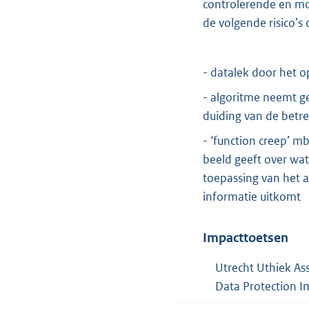
controlerende en mo
de volgende risico’s
- datalek door het 
- algoritme neemt g
duiding van de betre
- ‘function creep’ m
beeld geeft over wat
toepassing van het a
informatie uitkomt
Impacttoetsen
Utrecht Uthiek A
Data Protection I