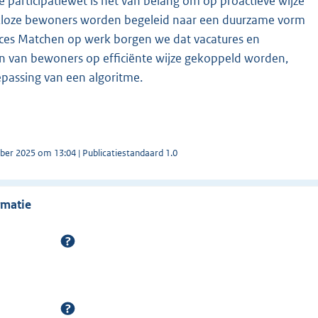
de participatiewet is het van belang om op proactieve wijze
rkloze bewoners worden begeleid naar een duurzame vorm
ces Matchen op werk borgen we dat vacatures en
n van bewoners op efficiënte wijze gekoppeld worden,
passing van een algoritme.
ber 2025 om 13:04 | Publicatiestandaard 1.0
rmatie