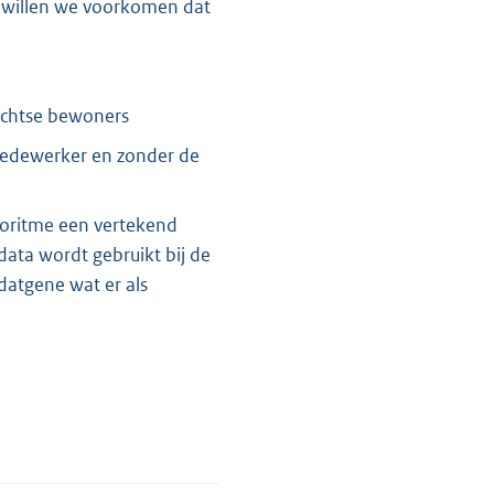
e willen we voorkomen dat
echtse bewoners
 medewerker en zonder de
lgoritme een vertekend
data wordt gebruikt bij de
 datgene wat er als