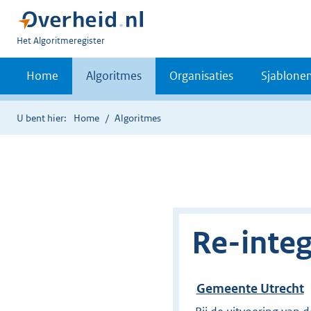
U
Het Algoritmeregister
bent
nu
Home
Algoritmes
Organisaties
Sjablone
hier:
U bent hier:
Home
Algoritmes
Re-inte
Gemeente Utrecht