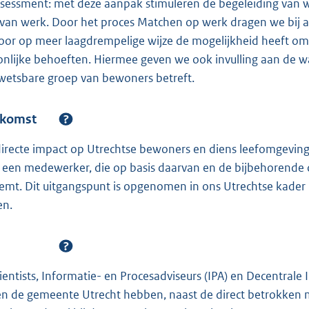
ssessment: met deze aanpak stimuleren de begeleiding van 
an werk. Door het proces Matchen op werk dragen we bij 
oor op meer laagdrempelige wijze de mogelijkheid heeft om v
nlijke behoeften. Hiermee geven we ook invulling aan de w
wetsbare groep van bewoners betreft.
nkomst
irecte impact op Utrechtse bewoners en diens leefomgeving) 
 een medewerker, die op basis daarvan en de bijbehorende c
eemt. Dit uitgangspunt is opgenomen in ons Utrechtse kader I
en.
ientists, Informatie- en Procesadviseurs (IPA) en Decentrale 
nen de gemeente Utrecht hebben, naast de direct betrokken