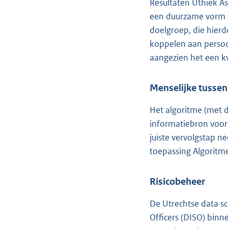
Resultaten Uthiek A
een duurzame vorm v
doelgroep, die hierd
koppelen aan persoo
aangezien het een k
Menselijke tusse
Het algoritme (met d
informatiebron voor
juiste vervolgstap n
toepassing Algoritm
Risicobeheer
De Utrechtse data sc
Officers (DISO) bin