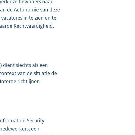
werkloze bewoners naar
aan de Autonomie van deze
acatures in te zien en te
aarde Rechtvaardigheid,
dient slechts als een
ontext van de situatie de
nterne richtlijnen
Information Security
 medewerkers, een