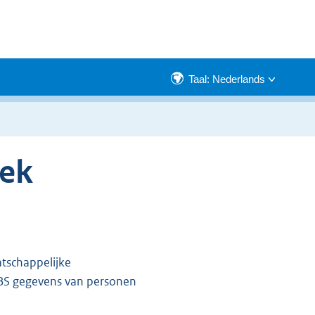
Taal: Nederlands
iek
atschappelijke
BS gegevens van personen