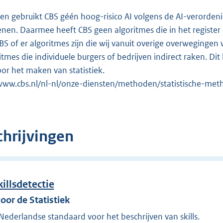
ken gebruikt CBS géén hoog-risico AI volgens de AI-verorde
enen. Daarmee heeft CBS geen algoritmes die in het regis
 of er algoritmes zijn die wij vanuit overige overwegingen w
itmes die individuele burgers of bedrijven indirect raken. D
oor het maken van statistiek.
/www.cbs.nl/nl-nl/onze-diensten/methoden/statistische-me
hrijvingen
illsdetectie
oor de Statistiek
ederlandse standaard voor het beschrijven van skills.