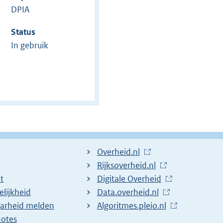
DPIA
Status
In gebruik
L
Overheid.nl
i
L
Rijksoverheid.nl
t
n
i
L
Digitale Overheid
lijkheid
k
n
i
L
Data.overheid.nl
arheid melden
n
k
n
i
L
Algoritmes.pleio.nl
notes
a
n
k
n
i