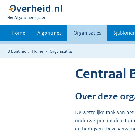
U
Het Algoritmeregister
bent
nu
Home
Algoritmes
Organisaties
Sjablone
hier:
U bent hier:
Home
Organisaties
Centraal 
Over deze org
De wettelijke taak van het
onderwerpen en de uitkom
en bedrijven. Deze verzam