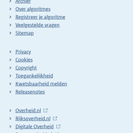
Archief
Over algoritmes
Registreer je algoritme
Veelgestelde vragen
Sitemap
Privacy
Cookies
Copyright
Toegankelijkheid
Kwetsbaarheid melden
Releasenotes
L
Overheid.nl
i
L
Rijksoverheid.nl
n
i
L
Digitale Overheid