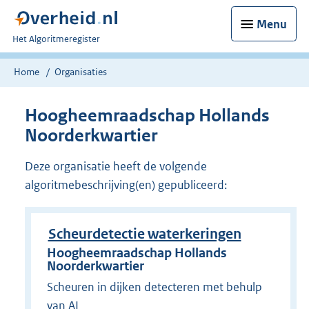
Menu
U
Het Algoritmeregister
bent
nu
Home
Organisaties
hier:
Hoogheemraadschap Hollands
Noorderkwartier
Deze organisatie heeft de volgende
algoritmebeschrijving(en) gepubliceerd:
Scheurdetectie waterkeringen
Hoogheemraadschap Hollands
Noorderkwartier
Scheuren in dijken detecteren met behulp
van AI