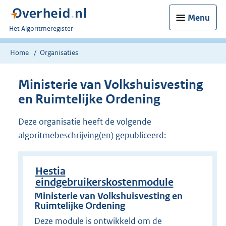
Menu
U
Het Algoritmeregister
bent
nu
Home
Organisaties
hier:
Ministerie van Volkshuisvesting
en Ruimtelijke Ordening
Deze organisatie heeft de volgende
algoritmebeschrijving(en) gepubliceerd:
Hestia
eindgebruikerskostenmodule
Ministerie van Volkshuisvesting en
Ruimtelijke Ordening
Deze module is ontwikkeld om de