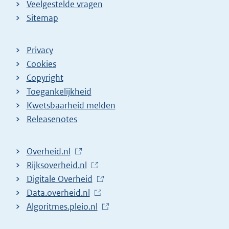
Veelgestelde vragen
Sitemap
Privacy
Cookies
Copyright
Toegankelijkheid
Kwetsbaarheid melden
Releasenotes
L
Overheid.nl
i
L
Rijksoverheid.nl
n
i
L
Digitale Overheid
k
n
i
L
Data.overheid.nl
n
k
n
i
L
Algoritmes.pleio.nl
a
n
k
n
i