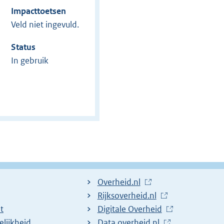
Impacttoetsen
Veld niet ingevuld.
Status
In gebruik
L
Overheid.nl
i
L
Rijksoverheid.nl
t
n
i
L
Digitale Overheid
lijkheid
k
n
i
L
Data.overheid.nl