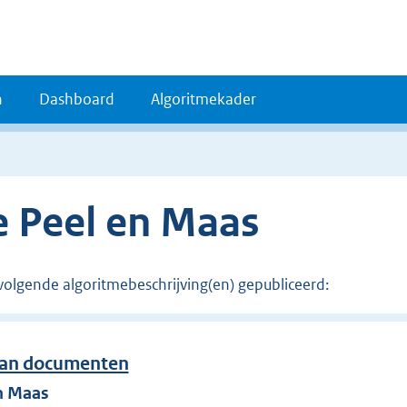
n
Dashboard
Algoritmekader
 Peel en Maas
volgende algoritmebeschrijving(en) gepubliceerd:
van documenten
n Maas