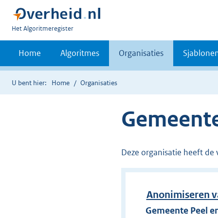
U
Het Algoritmeregister
bent
nu
Home
Algoritmes
Organisaties
Sjablone
hier:
U bent hier:
Home
Organisaties
Gemeente
Deze organisatie heeft de 
Anonimiseren 
Gemeente Peel e