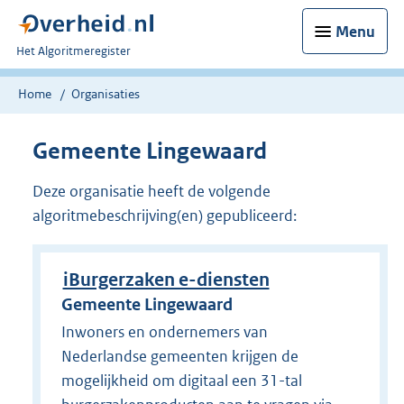
Menu
U
Het Algoritmeregister
bent
nu
Home
Organisaties
hier:
Gemeente Lingewaard
Deze organisatie heeft de volgende
algoritmebeschrijving(en) gepubliceerd:
iBurgerzaken e-diensten
Gemeente Lingewaard
Inwoners en ondernemers van
Nederlandse gemeenten krijgen de
mogelijkheid om digitaal een 31-tal