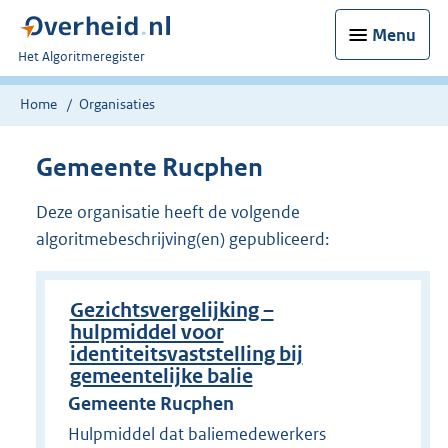
Menu
U
Het Algoritmeregister
bent
nu
Home
Organisaties
hier:
Gemeente Rucphen
Deze organisatie heeft de volgende
algoritmebeschrijving(en) gepubliceerd:
Gezichtsvergelijking –
hulpmiddel voor
identiteitsvaststelling bij
gemeentelijke balie
Gemeente Rucphen
Hulpmiddel dat baliemedewerkers