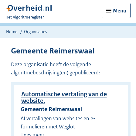
Menu
U
Het Algoritmeregister
bent
nu
Home
Organisaties
hier:
Gemeente Reimerswaal
Deze organisatie heeft de volgende
algoritmebeschrijving(en) gepubliceerd:
Automatische vertaling van de
website.
Gemeente Reimerswaal
AI vertalingen van websites en e-
formulieren met Weglot
Lees meer