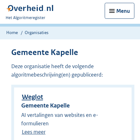
Menu
U
Het Algoritmeregister
bent
nu
Home
Organisaties
hier:
Gemeente Kapelle
Deze organisatie heeft de volgende
algoritmebeschrijving(en) gepubliceerd:
Weglot
Gemeente Kapelle
AI vertalingen van websites en e-
formulieren
Lees meer