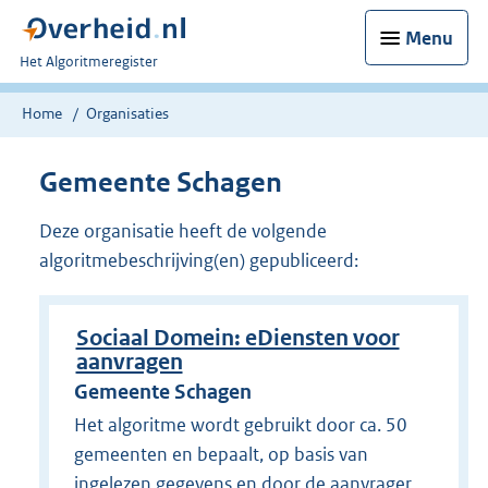
Menu
U
Het Algoritmeregister
bent
nu
Home
Organisaties
hier:
Gemeente Schagen
Deze organisatie heeft de volgende
algoritmebeschrijving(en) gepubliceerd:
Sociaal Domein: eDiensten voor
aanvragen
Gemeente Schagen
Het algoritme wordt gebruikt door ca. 50
gemeenten en bepaalt, op basis van
ingelezen gegevens en door de aanvrager