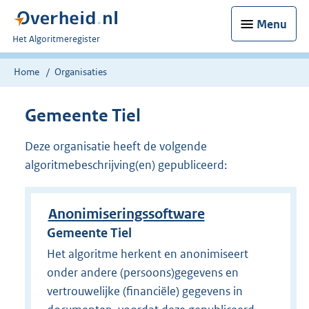
Menu
U
Het Algoritmeregister
bent
nu
Home
Organisaties
hier:
Gemeente Tiel
Deze organisatie heeft de volgende
algoritmebeschrijving(en) gepubliceerd:
Anonimiseringssoftware
Gemeente Tiel
Het algoritme herkent en anonimiseert
onder andere (persoons)gegevens en
vertrouwelijke (financiële) gegevens in