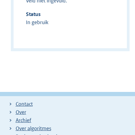
Veld niet ingevuld.
Status
In gebruik
Contact
Over
Archief
Over algoritmes