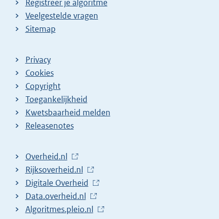
Registreer je algoritme
Veelgestelde vragen
Sitemap
Privacy
Cookies
Copyright
Toegankelijkheid
Kwetsbaarheid melden
Releasenotes
L
Overheid.nl
i
L
Rijksoverheid.nl
n
i
L
Digitale Overheid
k
n
i
L
Data.overheid.nl
n
k
n
i
L
Algoritmes.pleio.nl