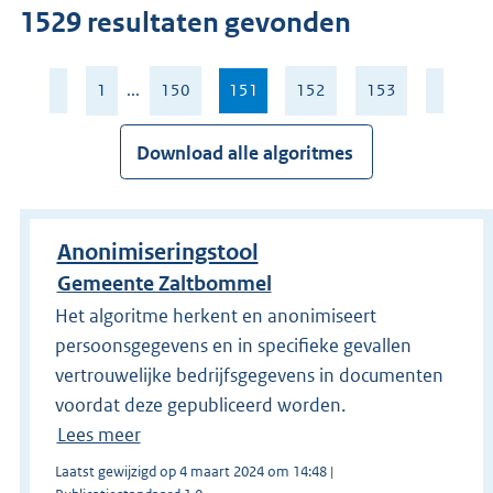
Druk
1529 resultaten gevonden
op
Enter
Pagina
om
1
...
150
151
,
152
153
151
huidige
direct
van
pagina
te
153
Download alle algoritmes
zoeken.
Anonimiseringstool
Gemeente Zaltbommel
Het algoritme herkent en anonimiseert
persoonsgegevens en in specifieke gevallen
vertrouwelijke bedrijfsgegevens in documenten
voordat deze gepubliceerd worden.
Lees meer
Laatst gewijzigd op 4 maart 2024 om 14:48 |