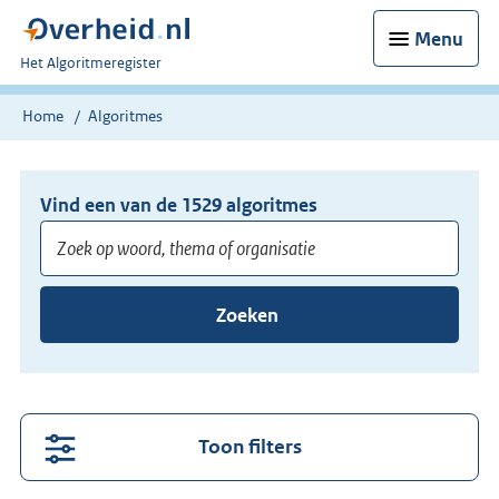
Menu
U
Het Algoritmeregister
bent
nu
Home
Algoritmes
hier:
Vind een van de
1529
algoritmes
Voer
Zoeken
minimaal
3
tekens
in
voor
Toon filters
suggesties.