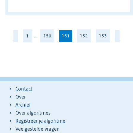
Pagina
1
...
150
151
,
152
153
151
huidige
van
pagina
153
Contact
Over
Archief
Over algoritmes
Registreer je algoritme
Veelgestelde vragen