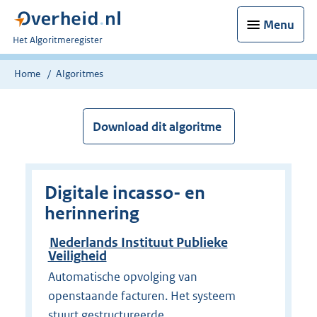
Menu
U
Het Algoritmeregister
bent
nu
Home
Algoritmes
hier:
Download dit algoritme
Digitale incasso- en
herinnering
Nederlands Instituut Publieke
Veiligheid
Automatische opvolging van
openstaande facturen. Het systeem
stuurt gestructureerde