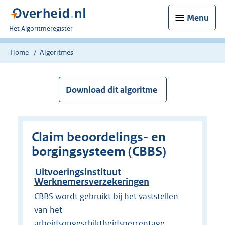
Menu
U
Het Algoritmeregister
bent
nu
Home
Algoritmes
hier:
Download dit algoritme
Claim beoordelings- en
borgingsysteem (CBBS)
Uitvoeringsinstituut
Werknemersverzekeringen
CBBS wordt gebruikt bij het vaststellen
van het
arbeidsongeschiktheidspercentage.