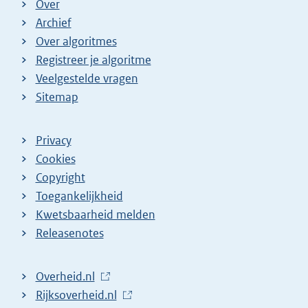
Over
Archief
Over algoritmes
Registreer je algoritme
Veelgestelde vragen
Sitemap
Privacy
Cookies
Copyright
Toegankelijkheid
Kwetsbaarheid melden
Releasenotes
L
Overheid.nl
i
L
Rijksoverheid.nl