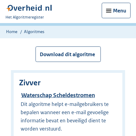
Menu
U
Het Algoritmeregister
bent
nu
Home
Algoritmes
hier:
Download dit algoritme
Zivver
Waterschap Scheldestromen
Dit algoritme helpt e-mailgebruikers te
bepalen wanneer een e-mail gevoelige
informatie bevat en beveiligd dient te
worden verstuurd.