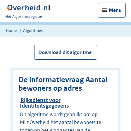
Menu
U
Het Algoritmeregister
bent
nu
Home
Algoritmes
hier:
Download dit algoritme
De informatievraag Aantal
bewoners op adres
Rijksdienst voor
Identiteitsgegevens
Dit algoritme wordt gebruikt om op
MijnOverheid het aantal bewoners te
tonen op het woonadres van de