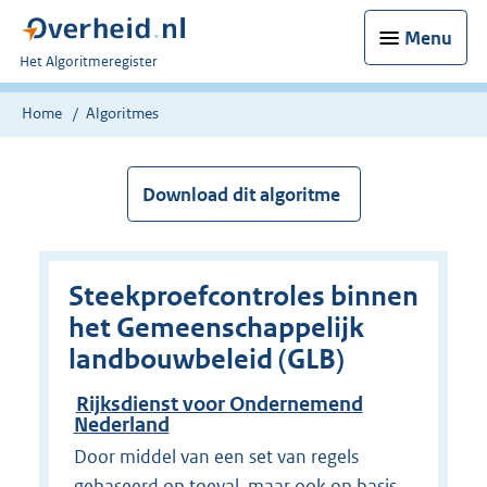
Menu
U
Het Algoritmeregister
bent
nu
Home
Algoritmes
hier:
Download dit algoritme
Steekproefcontroles binnen
het Gemeenschappelijk
landbouwbeleid (GLB)
Rijksdienst voor Ondernemend
Nederland
Door middel van een set van regels
gebaseerd op toeval, maar ook op basis