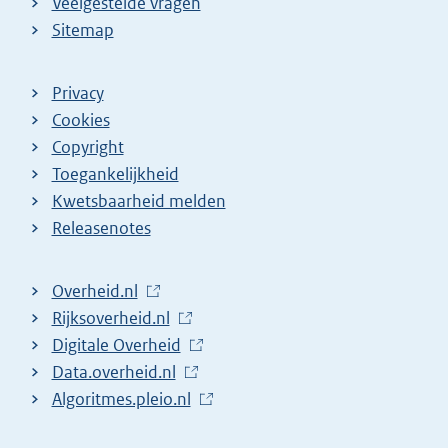
Veelgestelde vragen
Sitemap
Privacy
Cookies
Copyright
Toegankelijkheid
Kwetsbaarheid melden
Releasenotes
L
Overheid.nl
i
L
Rijksoverheid.nl
n
i
L
Digitale Overheid
k
n
i
L
Data.overheid.nl
n
k
n
i
L
Algoritmes.pleio.nl
a
n
k
n
i