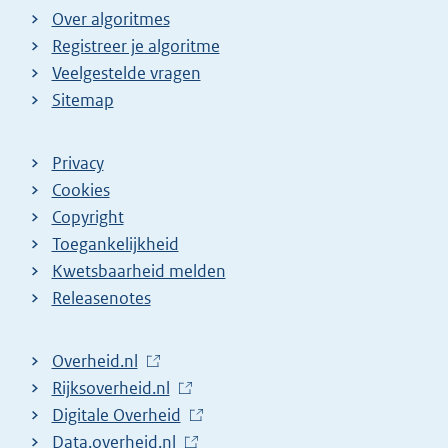
Over algoritmes
Registreer je algoritme
Veelgestelde vragen
Sitemap
Privacy
Cookies
Copyright
Toegankelijkheid
Kwetsbaarheid melden
Releasenotes
L
Overheid.nl
i
L
Rijksoverheid.nl
n
i
L
Digitale Overheid
k
n
i
L
Data.overheid.nl