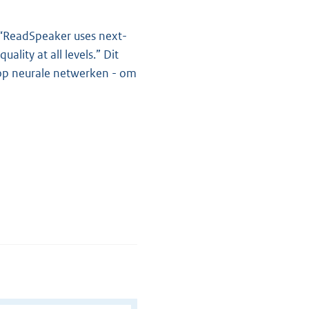
 “ReadSpeaker uses next-
lity at all levels.” Dit
op neurale netwerken - om