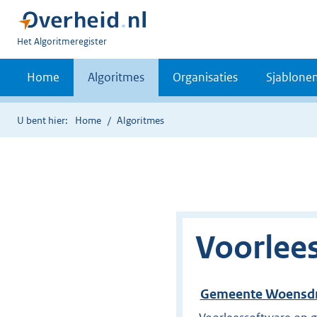
U
Het Algoritmeregister
bent
nu
Home
Algoritmes
Organisaties
Sjablone
hier:
U bent hier:
Home
Algoritmes
Voorlee
Gemeente Woensdr