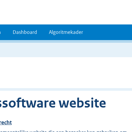
n
Dashboard
Algoritmekader
ssoftware website
echt