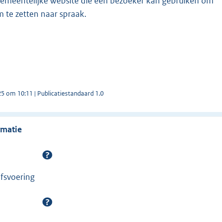
emeentelijke website die een bezoeker kan gebruiken om
 te zetten naar spraak.
25 om 10:11 | Publicatiestandaard 1.0
rmatie
jfsvoering