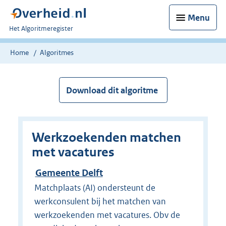
Menu
U
Het Algoritmeregister
bent
nu
Home
Algoritmes
hier:
Download dit algoritme
Werkzoekenden matchen
met vacatures
Gemeente Delft
Matchplaats (AI) ondersteunt de
werkconsulent bij het matchen van
werkzoekenden met vacatures. Obv de