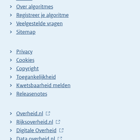
Over algoritmes
Registreer je algoritme
Veelgestelde vragen
Sitemap
Privacy
Cookies
Copyright
Toegankelijkheid
Kwetsbaarheid melden
Releasenotes
L
Overheid.nl
i
L
Rijksoverheid.nl
n
i
L
Digitale Overheid
k
n
i
L
Data.overheid.nl