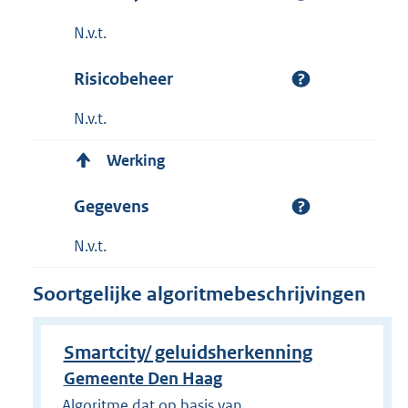
N.v.t.
Risicobeheer
N.v.t.
Werking
Gegevens
N.v.t.
Soortgelijke algoritmebeschrijvingen
Smartcity/ geluidsherkenning
Gemeente Den Haag
Algoritme dat op basis van