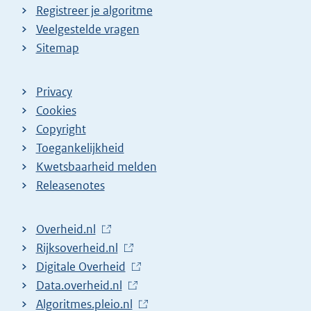
Registreer je algoritme
Veelgestelde vragen
Sitemap
Privacy
Cookies
Copyright
Toegankelijkheid
Kwetsbaarheid melden
Releasenotes
L
Overheid.nl
i
L
Rijksoverheid.nl
n
i
L
Digitale Overheid
k
n
i
L
Data.overheid.nl
n
k
n
i
L
Algoritmes.pleio.nl