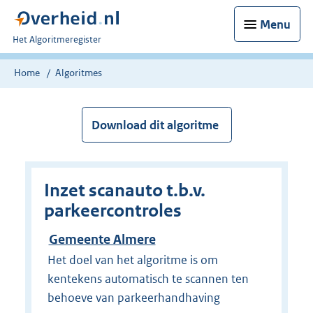
Menu
U
Het Algoritmeregister
bent
nu
Home
Algoritmes
hier:
Download dit algoritme
Inzet scanauto t.b.v.
parkeercontroles
Gemeente Almere
Het doel van het algoritme is om
kentekens automatisch te scannen ten
behoeve van parkeerhandhaving