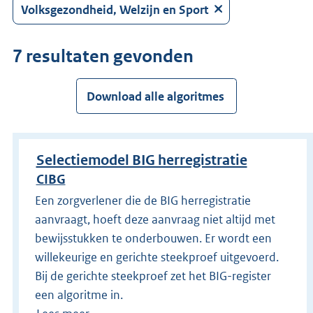
Druk
Volksgezondheid, Welzijn en Sport
op
Enter
7 resultaten gevonden
om
direct
te
Download alle algoritmes
zoeken.
Selectiemodel BIG herregistratie
CIBG
Een zorgverlener die de BIG herregistratie
aanvraagt, hoeft deze aanvraag niet altijd met
bewijsstukken te onderbouwen. Er wordt een
willekeurige en gerichte steekproef uitgevoerd.
Bij de gerichte steekproef zet het BIG-register
een algoritme in.