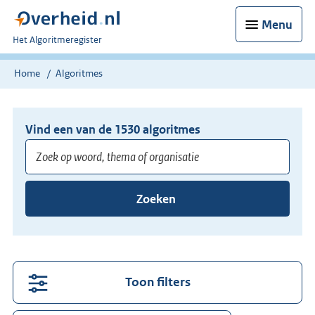
Menu
U
Het Algoritmeregister
bent
nu
Home
Algoritmes
hier:
Vind een van de
1530
algoritmes
Voer
Zoeken
minimaal
3
tekens
in
voor
Toon filters
suggesties.