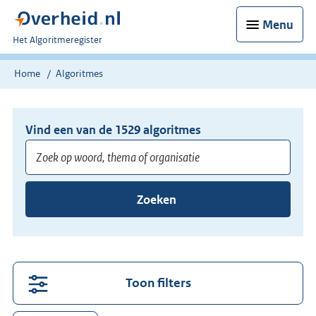
Menu
U
Het Algoritmeregister
bent
nu
Home
Algoritmes
hier:
Vind een van de
1529
algoritmes
Voer
Zoeken
minimaal
3
tekens
in
voor
Toon filters
suggesties.