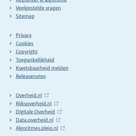
Veelgestelde vragen
Sitemap
Privacy
Cookies
Copyright
Toegankelijkheid
Kwetsbaarheid melden
Releasenotes
L
Overheid.nl
i
L
Rijksoverheid.nl
n
i
L
Digitale Overheid
k
n
i
L
Data.overheid.nl
n
k
n
i
L
Algoritmes.pleio.nl