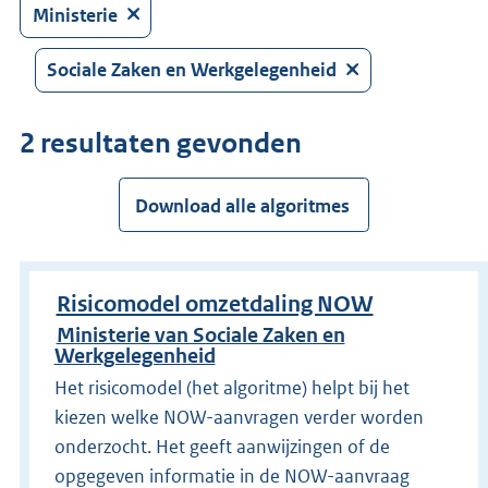
Druk
Ministerie
op
Enter
Sociale Zaken en Werkgelegenheid
om
direct
2 resultaten gevonden
te
zoeken.
Download alle algoritmes
Risicomodel omzetdaling NOW
Ministerie van Sociale Zaken en
Werkgelegenheid
Het risicomodel (het algoritme) helpt bij het
kiezen welke NOW-aanvragen verder worden
onderzocht. Het geeft aanwijzingen of de
opgegeven informatie in de NOW-aanvraag