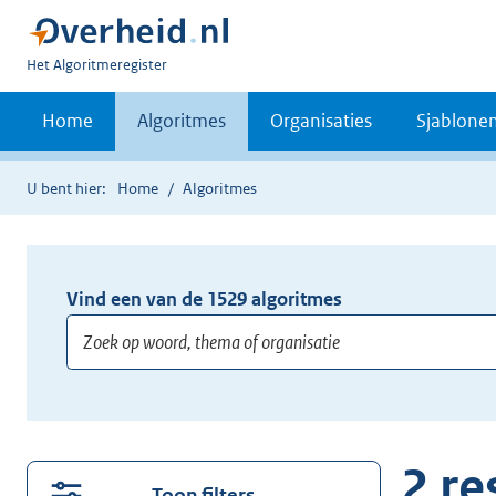
U
Het Algoritmeregister
bent
nu
Home
Algoritmes
Organisaties
Sjablone
hier:
U bent hier:
Home
Algoritmes
Vind een van de
1529
algoritmes
Voer
minimaal
3
2 re
tekens
Toon filters