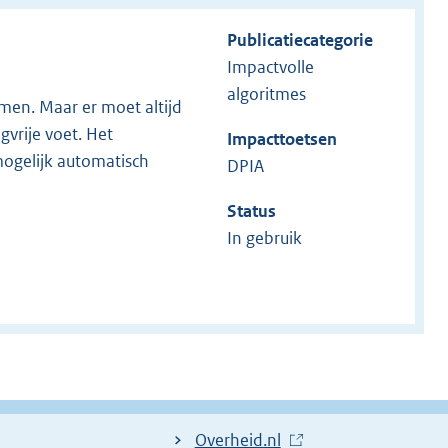
Publicatiecategorie
Impactvolle
algoritmes
men. Maar er moet altijd
vrije voet. Het
Impacttoetsen
 mogelijk automatisch
DPIA
Status
In gebruik
L
Overheid.nl