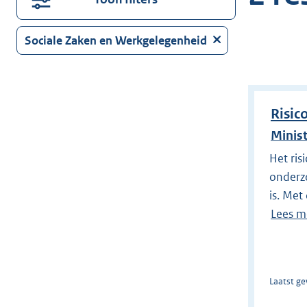
in
voor
Sociale Zaken en Werkgelegenheid
suggesties.
Druk
op
Enter
Risi
om
direct
Minis
te
Het ris
zoeken.
onderzo
is. Met
Lees m
Laatst ge