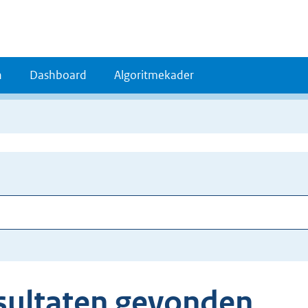
n
Dashboard
Algoritmekader
sultaten gevonden