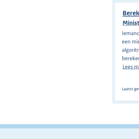
Berek
Minis
Iemand
een min
algorit
bereken
Lees m
Laatst ge