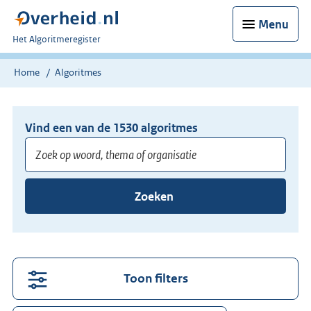
Menu
U
Het Algoritmeregister
bent
nu
Home
Algoritmes
hier:
Vind een van de
1530
algoritmes
Voer
Zoeken
minimaal
3
tekens
in
voor
Toon filters
suggesties.