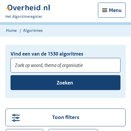
Menu
U
Het Algoritmeregister
bent
nu
Home
Algoritmes
hier:
Vind een van de
1530
algoritmes
Voer
Zoeken
minimaal
3
tekens
in
voor
Toon filters
suggesties.