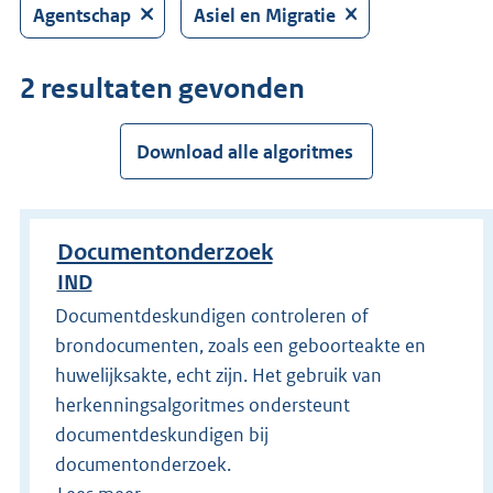
Druk
Agentschap
Asiel en Migratie
op
Enter
2 resultaten gevonden
om
direct
te
Download alle algoritmes
zoeken.
Documentonderzoek
IND
Documentdeskundigen controleren of
brondocumenten, zoals een geboorteakte en
huwelijksakte, echt zijn. Het gebruik van
herkenningsalgoritmes ondersteunt
documentdeskundigen bij
documentonderzoek.