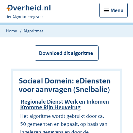
Menu
U
Het Algoritmeregister
bent
nu
Home
Algoritmes
hier:
Download dit algoritme
Sociaal Domein: eDiensten
voor aanvragen (Snelbalie)
Regionale Dienst Werk en Inkomen
Kromme Rijn Heuvelrug
Het algoritme wordt gebruikt door ca.
50 gemeenten en bepaalt, op basis van
ingelezen gegevens en door de